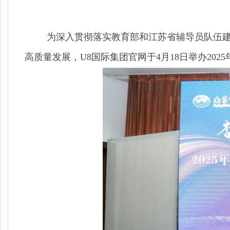
为深入贯彻落实教育部和江苏省辅导员队伍
高质量发展，U8国际集团官网于4
月
18
日举办
2025