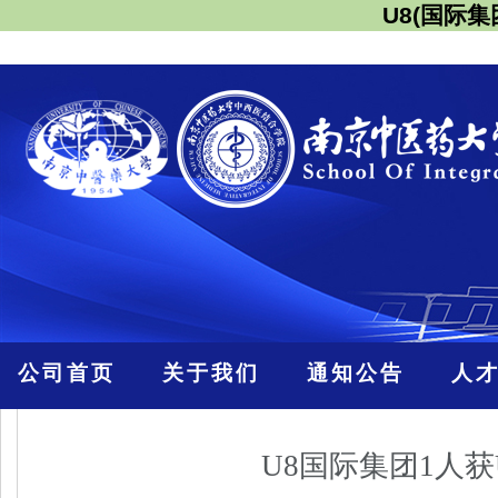
U8(国际
公司首页
关于我们
通知公告
人
U8国际集团1人