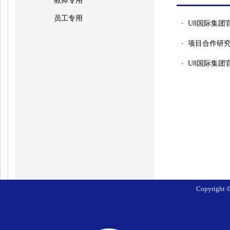
教师专用
员工专用
U8国际集团
・
项目合作研究
・
U8国际集团
・
Copyrig