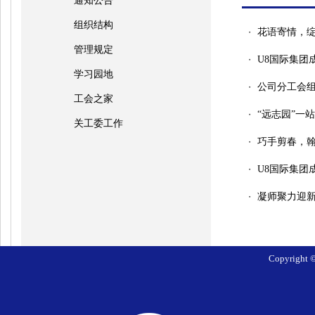
通知公告
组织结构
花语寄情，绽
・
管理规定
U8国际集团成
・
学习园地
公司分工会
・
工会之家
“远志园”一
・
关工委工作
巧手剪春，翰
・
U8国际集团
・
凝师聚力迎新
・
Copyrig