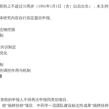
原则上不超过
35周岁（1991年1月1日（含）以后出生），未
体研究内容自行拟定题目申报。
志物挖掘
制
/共识制定
优化
制
的调控
作用与
机制
用
项资助的申报人不得再次申报同类别项目。
、校“揭榜挂帅”项目、中药学一流团队建设标志性成果“揭榜挂