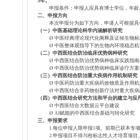
3年。
申报条件：申报人应具有博士学位，年龄
二、申报方向
本次申报分为如下方向，申请人可根据具
（一）中医基础理论科学内涵解析研究
Ø
中医经典理论现代化阐释及证候生物标
Ø
中医整体观指导下的生物内环境稳态机
（二）中西医结合防治临床优势病种研究
Ø
中西医结合防治优势病种临床实践指南
Ø
中西医结合防治优势病种临床诊疗方案
（三）中西医结合防治重大疾病作用机制研究
Ø
中医药防治重大疾病药效物质及作用机
Ø
中西医结合
非药物
创新
疗法对重大疾病
（四）中西医结合研究方法和平台的建立与应
Ø
中西医结合大数据云平台建设
Ø
AI赋能的中西医结合基础与转化研究
三、申报要求
1.每位申报人限申报1项。前期已获本专
2.申报项目不得与校标志性人才培育项目