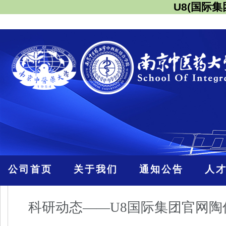
U8(国际
公司首页
关于我们
通知公告
人
科研动态——U8国际集团官网陶伟伟团队在R