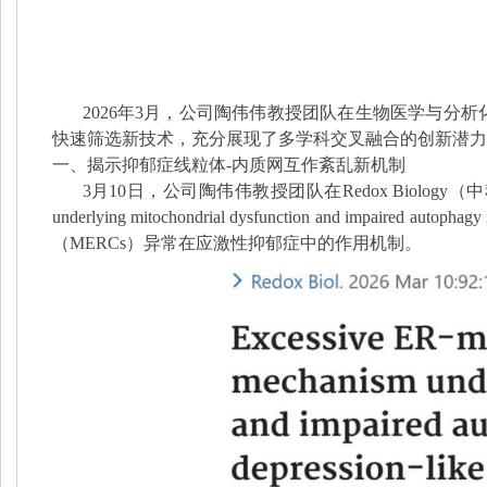
2026
年
3
月，公司陶伟伟教授团队在生物医学与分析
快速筛选新技术，充分展现了多学科交叉融合的创新潜力
一、揭示抑郁症线粒体
-
内质网互作紊乱新机制
3
月
10
日，公司陶伟伟教授团队在
Redox Biology
（中
underlying mitochondrial dysfunction and impaired autophagy i
（
MERCs
）异常在应激性抑郁症中的作用机制。