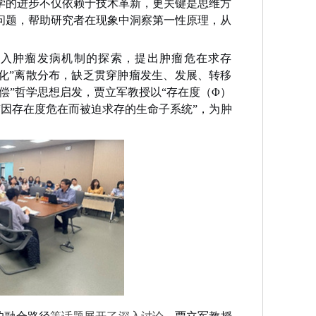
学的进步不仅依赖于技术革新，更关键是思维方
问题，帮助研究者在现象中洞察第一性原理，从
入肿瘤发病机制的探索，提出肿瘤危在求存
典学说呈“群岛化”离散分布，缺乏贯穿肿瘤发生、发展、转移
偿”哲学思想启发，贾立军教授以“存在度（Φ）
“因存在度危在而被迫求存的生命子系统”，为肿