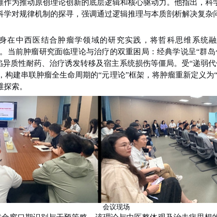
维作为推动原创理论创新的底层逻辑和核心驱动力。他指出，科
科学对规律机制的探寻，强调通过逻辑推理与本质剖析解决复杂
身在中西医结合肿瘤学领域的研究实践，将哲科思维系统融
Survival, ECDS）理论。当前肿瘤研究面临理论与治疗的双重困局：经
陷异质性耐药、治疗诱发转移及宿主系统损伤等僵局。受“递弱代
，构建串联肿瘤全生命周期的“元理论”框架，将肿瘤重新定义为
维探索。
会议现场